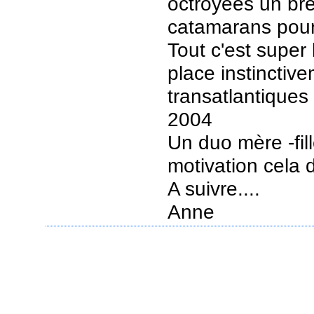
octroyées un bre
catamarans pour 
Tout c'est super
place instinctive
transatlantique
2004
Un duo mère -fil
motivation cela 
A suivre....
Anne