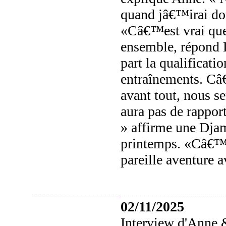
quand jâ€™irai dor
«Câ€™est vrai que
ensemble, répond D
part la qualificati
entraînements. Câ€
avant tout, nous s
aura pas de rapport
»
affirme une Djam
printemps.
«Câ€™e
pareille aventure a
02/11/2025
Interview d'Anne 