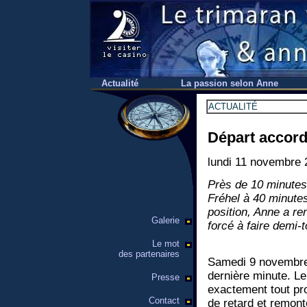
Actualité
La passion selon Anne
ACTUALITÉ
Départ accor
lundi 11 novembre 
Près de 10 minutes 
Fréhel à 40 minutes
position, Anne a ren
Galerie
forcé à faire demi-t
Le mot
des partenaires
Samedi 9 novembre.
dernière minute. Le
Presse
exactement tout pro
Contact
de retard et remont