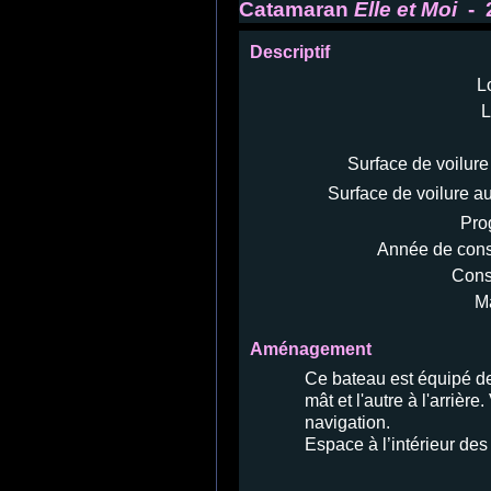
Catamaran
Elle et Moi
- 
Descriptif
L
L
Surface de voilure
Surface de voilure au
Pro
Année de const
Const
Ma
Aménagement
Ce bateau est équipé de
mât et l'autre à l'arrièr
navigation.
Espace à l’intérieur des 