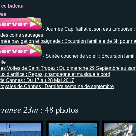
 ce bateau
nes
- Journée Cap Taillat et son eau turquoise : 
e des coins sauvages
rnée navigation et baignade : Excursion familiale de 3h pour na
- Soirée coucher de soleil : Excursion famili
ile
des Voiles de Saint Tropez : Du dimanche 29 Septembre au sa
eux d'artifice : Repas, champagne et musique à bord
l de Cannes : Du 17 au 28 Mai 2017
 royales de Cannes : Dernière semaine de septembre
rranee 23m
: 48 photos