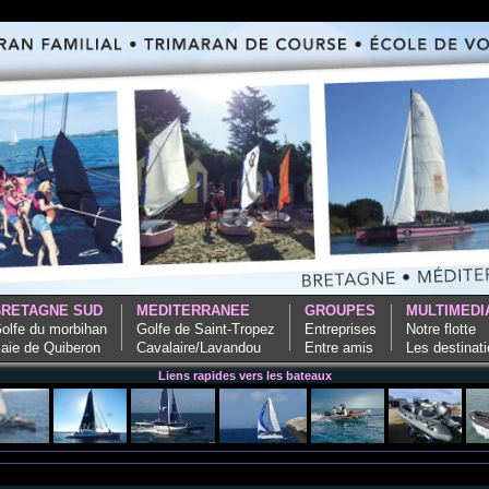
BRETAGNE SUD
MEDITERRANEE
GROUPES
MULTIMEDI
olfe du morbihan
Golfe de Saint-Tropez
Entreprises
Notre flotte
aie de Quiberon
Cavalaire/Lavandou
Entre amis
Les destinat
Liens rapides vers les bateaux