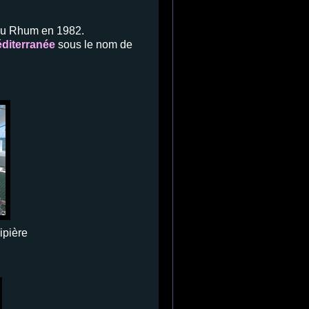
 du Rhum en 1982.
diterranée
sous le nom de
ipière