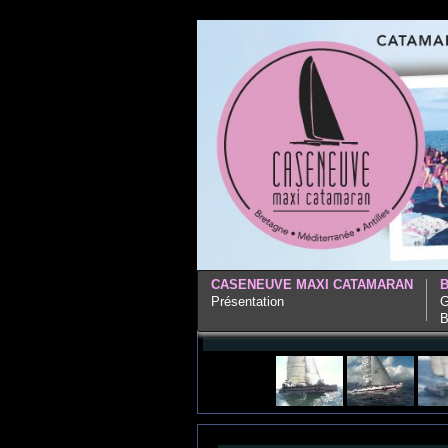
CASENEUVE MAXI CATAMARAN
Présentation
G
B