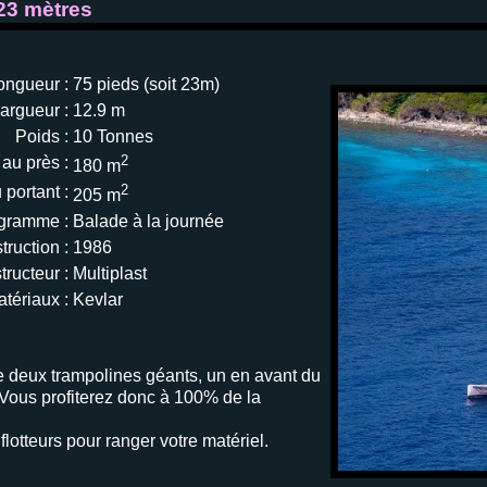
23 mètres
ongueur :
75 pieds (soit 23m)
argueur :
12.9 m
Poids :
10 Tonnes
2
 au près :
180 m
2
 portant :
205 m
gramme :
Balade à la journée
ruction :
1986
ructeur :
Multiplast
tériaux :
Kevlar
 deux trampolines géants, un en avant du
e. Vous profiterez donc à 100% de la
flotteurs pour ranger votre matériel.