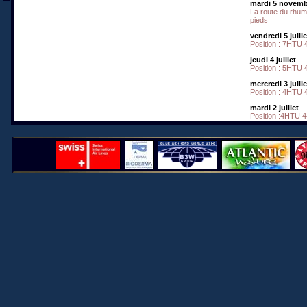
mardi 5 novemb
La route du rhum 
pieds
vendredi 5 juille
Position : 7HTU 4
jeudi 4 juillet
Position : 5HTU 
mercredi 3 juille
Position : 4HTU 
mardi 2 juillet
Position :4HTU 4