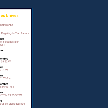
res brèves
 championne
 Regatta, du 7 au 9 mars
bre
le, c'est pas bien
les !
bre
vembre
/ 19 52 W
bre
16 01 W
bre
/ 18°10 W
vembre
8.94'W - 9,4
bre
.76' N / 9 35.36' W
re
rait en pleine journée !