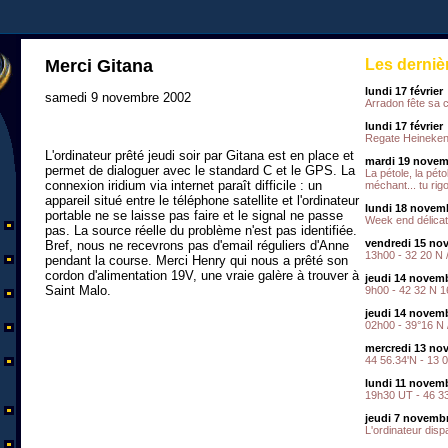
Merci Gitana
Les derniè
lundi 17 février
samedi 9 novembre 2002
Arradon fête sa
lundi 17 février
Regate Heineken
L'ordinateur prêté jeudi soir par Gitana est en place et
mardi 19 novem
permet de dialoguer avec le standard C et le GPS. La
La pétole, la péto
connexion iridium via internet paraît difficile : un
méchant... tu rigo
appareil situé entre le téléphone satellite et l'ordinateur
lundi 18 novem
portable ne se laisse pas faire et le signal ne passe
Week end délicat
pas. La source réelle du problème n'est pas identifiée.
vendredi 15 no
Bref, nous ne recevrons pas d'email réguliers d'Anne
13h00 - 32 20 N 
pendant la course. Merci Henry qui nous a prêté son
cordon d'alimentation 19V, une vraie galère à trouver à
jeudi 14 novem
Saint Malo.
9h00 - 42 32 N 
jeudi 14 novem
02h00 - 39°16 N 
mercredi 13 no
44 56.34'N - 13 0
lundi 11 novem
19h30 UT - 46 33
jeudi 7 novemb
L'ordinateur dispa