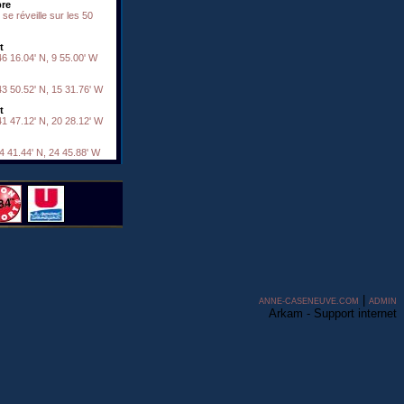
re
se réveille sur les 50
t
6 16.04' N, 9 55.00' W
43 50.52' N, 15 31.76' W
t
41 47.12' N, 20 28.12' W
4 41.44' N, 24 45.88' W
|
ANNE-CASENEUVE.COM
ADMIN
Arkam - Support internet