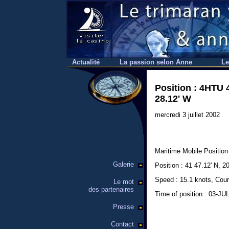
Actualité
La passion selon Anne
Le
Position : 4HTU 4
28.12' W
mercredi 3 juillet 2002
Maritime Mobile Position
Galerie
Position : 41 47.12' N, 2
Speed : 15.1 knots, Cour
Le mot
des partenaires
Time of position : 03-JU
Presse
Contact