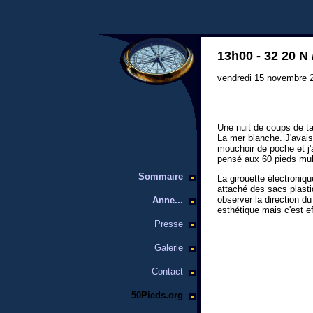
13h00 - 32 20 N 
vendredi 15 novembre 
Une nuit de coups de ta
La mer blanche. J'avais 
mouchoir de poche et j'
pensé aux 60 pieds multi
Sommaire
La girouette électroniq
attaché des sacs plast
observer la direction du
Anne...
esthétique mais c'est ef
Presse
Galerie
Contact
50Pieds.org