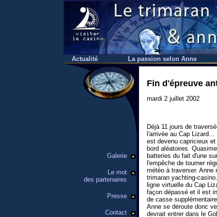
Actualité
La passion selon Anne
Fin d'épreuve an
mardi 2 juillet 2002
Déjà 11 jours de traversé
l'arrivée au Cap Lizard... 
est devenu capricieux et
bord aléatoires. Quasim
Galerie
batteries du fait d'une s
l'empêche de tourner régu
météo à traverser. Anne r
Le mot
trimaran yachting-casino.
des partenaires
ligne virtuelle du Cap Liz
façon dépassé et il est i
Presse
de casse supplémentaire
Anne se déroute donc vers
Contact
devrait entrer dans le Go